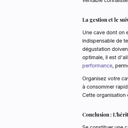
véritable connaisse
La gestion et le su
Une cave dont on es
indispensable de te
dégustation doiven
optimale, il est d'a
performance
, perm
Organisez votre cav
à consommer rapide
Cette organisation 
Conclusion : L'héri
Se constituer une c