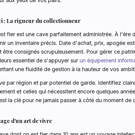
ur aux yeux de vos pairs.
ivi : La rigueur du collectionneur
t fier est une cave parfaitement administrée. À l'ère d
nir un inventaire précis. Date d'achat, prix, apogée es
t être consignés scrupuleusement. Pour gérer ce patr
illeurs essentiel de s'appuyer sur
un équipement inform
ettant une fluidité de gestion à la hauteur de vos ambit
e par région et par potentiel de garde. Identifiez clair
ment et celles qui nécessitent encore quelques année
est la clé pour ne jamais passer à côté du moment de d
tage d'un art de vivre
ave dont on est fier dans 10 ans est un voyage intellect