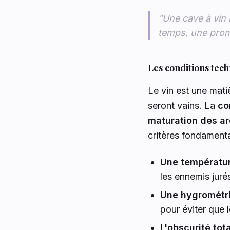
"Une cave à vin 
temps, une prome
Les conditions tech
Le vin est une mati
seront vains. La
co
maturation des a
critères fondament
Une températur
les ennemis jur
Une hygrométri
pour éviter que 
L'obscurité tota