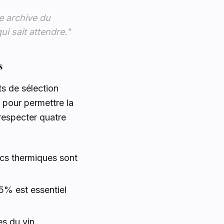
ne archive du
ui sait attendre."
s
ts de sélection
 pour permettre la
respecter quatre
cs thermiques sont
5% est essentiel
s du vin,