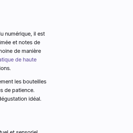
u numérique, il est
timée et notes de
imoine de manière
atique de haute
ions.
ement les bouteilles
s de patience.
égustation idéal.
uel et sensoriel.