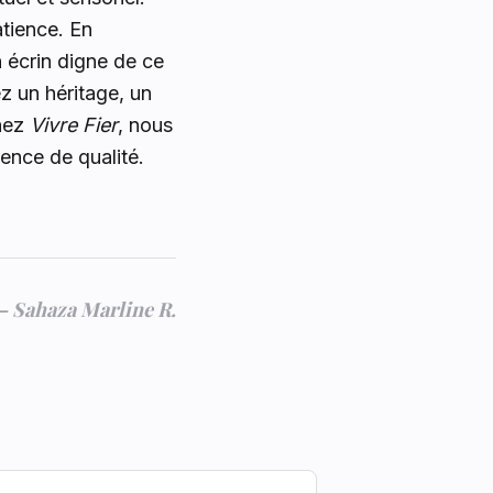
atience. En
n écrin digne de ce
z un héritage, un
Chez
Vivre Fier
, nous
ence de qualité.
—
Sahaza Marline R.