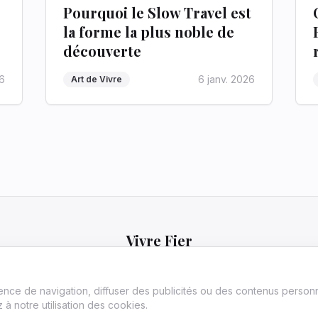
Pourquoi le Slow Travel est
la forme la plus noble de
découverte
26
6 janv. 2026
Art de Vivre
Vivre Fier
ide les francophones ambitieux à atteindre l'excellence et l
à des stratégies en finance, carrière et développement per
ence de navigation, diffuser des publicités ou des contenus personn
chives
Contact
Politique de confidentialité
Conditions d'utilisation
Écri
 à notre utilisation des cookies.
©
2026
Vivre Fier
. All Rights Reserved.