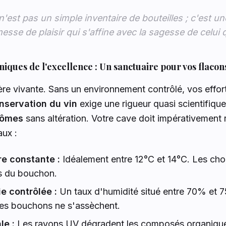
n'est pas un simple inventaire de bouteilles ; c'est u
sse de plaisir qui s'affine avec la sagesse de celui q
niques de l'excellence : Un sanctuaire pour vos flacon
ère vivante. Sans un environnement contrôlé, vos effor
nservation du vin
exige une rigueur quasi scientifique
rômes
sans altération. Votre cave doit impérativement 
aux :
e constante :
Idéalement entre 12°C et 14°C. Les cho
és du bouchon.
e contrôlée :
Un taux d'humidité situé entre 70% et 7
les bouchons ne s'assèchent.
le :
Les rayons UV dégradent les composés organique