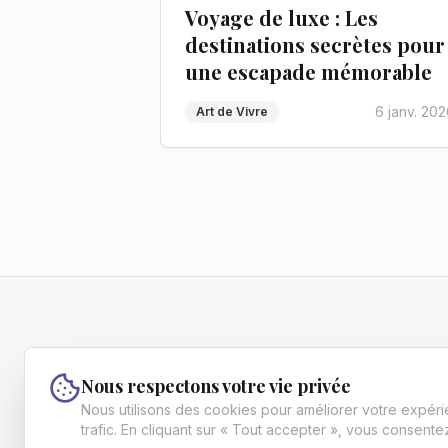
Voyage de luxe : Les
destinations secrètes pour
une escapade mémorable
6 janv. 20
Art de Vivre
Vivre Fier a
Nous respectons votre vie privée
grâce 
Nous utilisons des cookies pour améliorer votre expéri
À propos
Ar
trafic. En cliquant sur « Tout accepter », vous consentez