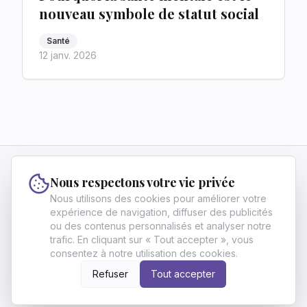
nouveau symbole de statut social
Santé
12 janv. 2026
Vivre Fier
Nous respectons votre vie privée
Vivre Fier aide les francophones ambitieux à
Nous utilisons des cookies pour améliorer votre
atteindre l'excellence et l'indépendance grâce à
expérience de navigation, diffuser des publicités
ou des contenus personnalisés et analyser notre
des stratégies en finance, carrière et
trafic. En cliquant sur « Tout accepter », vous
développement personnel.
consentez à notre utilisation des cookies.
À propos
Archives
Contact
Politique de confidentialité
Conditions d'utilisation
Écrire pour nous
Refuser
Tout accepter
©
2026
Vivre Fier
. All Rights Reserved.