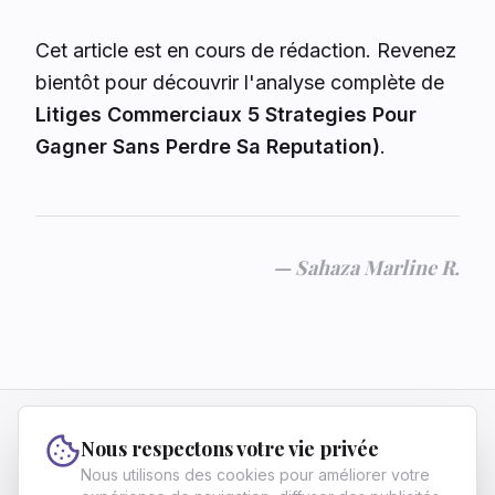
Cet article est en cours de rédaction. Revenez
bientôt pour découvrir l'analyse complète de
Litiges Commerciaux 5 Strategies Pour
Gagner Sans Perdre Sa Reputation)
.
—
Sahaza Marline R.
Vivre Fier
Nous respectons votre vie privée
Vivre Fier aide les francophones ambitieux à
Nous utilisons des cookies pour améliorer votre