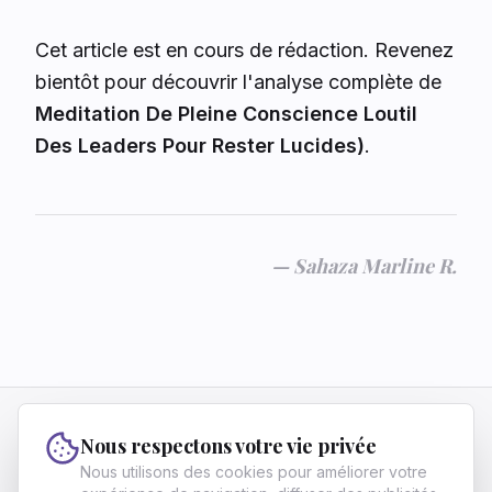
Cet article est en cours de rédaction. Revenez
bientôt pour découvrir l'analyse complète de
Meditation De Pleine Conscience Loutil
Des Leaders Pour Rester Lucides)
.
—
Sahaza Marline R.
Vivre Fier
Nous respectons votre vie privée
Vivre Fier aide les francophones ambitieux à
Nous utilisons des cookies pour améliorer votre