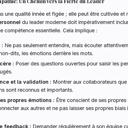
pathie: Un Chemin vers la Fierté du Leader
 une qualité innée et figée ; elle peut être cultivée et
ersonnel
du leader moderne doit impérativement inclu
tte compétence essentielle. Cela implique :
 :
Ne pas seulement entendre, mais écouter attentivem
on-dits, les émotions derrière les mots.
cère :
Poser des questions ouvertes pour saisir les pe
jugés.
ce et la validation :
Montrer aux collaborateurs que 
ons sont reconnus et importants.
ses propres émotions :
Être conscient de ses propres 
nnecter aux autres et ne pas laisser ses propres biais i
e feedback :
Demander régulièrement à son équipe co