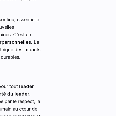
ontinu, essentielle
uvelles
aines. C'est un
erpersonnelles
. La
athique des impacts
 durables.
 pour tout
leader
erté du leader
,
 par le respect, la
'humain au cœur de