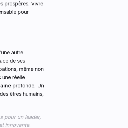
es prospères. Vivre
ensable pour
'une autre
lace de ses
cupations, même non
 une réelle
aine
profonde. Un
 des êtres humains,
s pour un leader,
 et innovante.