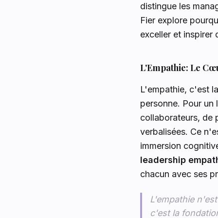
distingue les manag
Fier explore pourq
exceller et inspirer
L'Empathie: Le Cœu
L'empathie, c'est l
personne. Pour un le
collaborateurs, de 
verbalisées. Ce n'e
immersion cognitiv
leadership empat
chacun avec ses pr
L'empathie n'est
c'est la fondatio