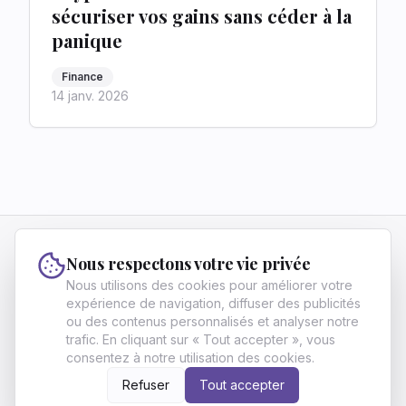
sécuriser vos gains sans céder à la
panique
Finance
14 janv. 2026
Vivre Fier
Nous respectons votre vie privée
Vivre Fier aide les francophones ambitieux à
Nous utilisons des cookies pour améliorer votre
atteindre l'excellence et l'indépendance grâce à
expérience de navigation, diffuser des publicités
ou des contenus personnalisés et analyser notre
des stratégies en finance, carrière et
trafic. En cliquant sur « Tout accepter », vous
développement personnel.
consentez à notre utilisation des cookies.
À propos
Archives
Contact
Politique de confidentialité
Conditions d'utilisation
Écrire pour nous
Refuser
Tout accepter
©
2026
Vivre Fier
. All Rights Reserved.