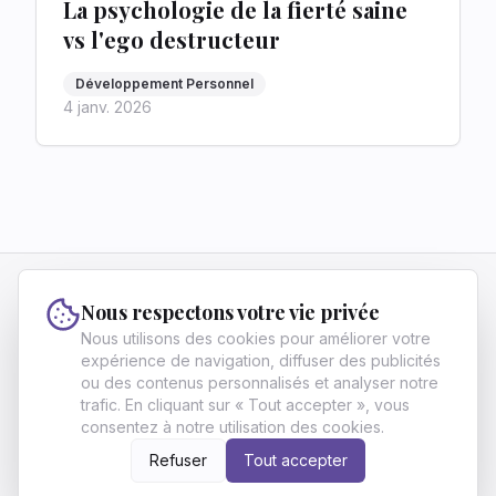
La psychologie de la fierté saine
vs l'ego destructeur
Développement Personnel
4 janv. 2026
Vivre Fier
Nous respectons votre vie privée
Vivre Fier aide les francophones ambitieux à
Nous utilisons des cookies pour améliorer votre
atteindre l'excellence et l'indépendance grâce à
expérience de navigation, diffuser des publicités
ou des contenus personnalisés et analyser notre
des stratégies en finance, carrière et
trafic. En cliquant sur « Tout accepter », vous
développement personnel.
consentez à notre utilisation des cookies.
À propos
Archives
Contact
Politique de confidentialité
Conditions d'utilisation
Écrire pour nous
Refuser
Tout accepter
©
2026
Vivre Fier
. All Rights Reserved.