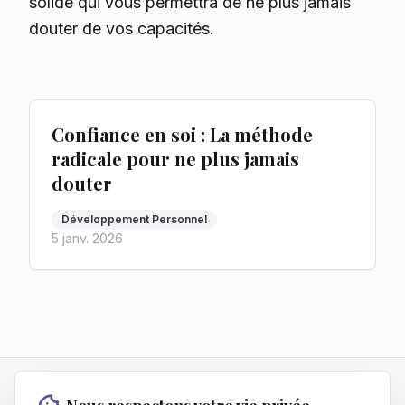
solide qui vous permettra de ne plus jamais
douter de vos capacités.
Confiance en soi : La méthode
radicale pour ne plus jamais
douter
Développement Personnel
5 janv. 2026
Vivre Fier