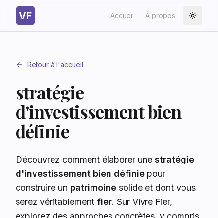
VF
Accueil
À propos
Toggle
Retour à l'accueil
stratégie
d'investissement bien
définie
Découvrez comment élaborer une
stratégie
d'investissement bien définie
pour
construire un
patrimoine
solide et dont vous
serez véritablement
fier
. Sur Vivre Fier,
explorez des approches concrètes, y compris