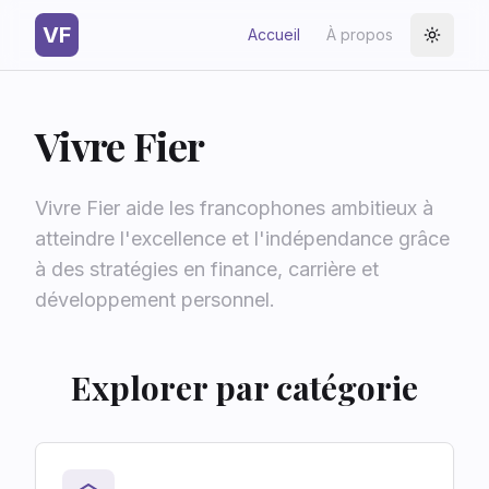
VF
Accueil
À propos
Toggle
Vivre Fier
Vivre Fier aide les francophones ambitieux à
atteindre l'excellence et l'indépendance grâce
à des stratégies en finance, carrière et
développement personnel.
Explorer par catégorie