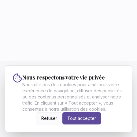
Vivre Fier
Nous respectons votre vie privée
Vivre Fier aide les francophones ambitieux à
Nous utilisons des cookies pour améliorer votre
atteindre l'excellence et l'indépendance grâce à
expérience de navigation, diffuser des publicités
ou des contenus personnalisés et analyser notre
des stratégies en finance, carrière et
trafic. En cliquant sur « Tout accepter », vous
développement personnel.
consentez à notre utilisation des cookies.
À propos
Archives
Contact
Politique de confidentialité
Conditions d'utilisation
Écrire pour nous
Refuser
Tout accepter
©
2026
Vivre Fier
. All Rights Reserved.