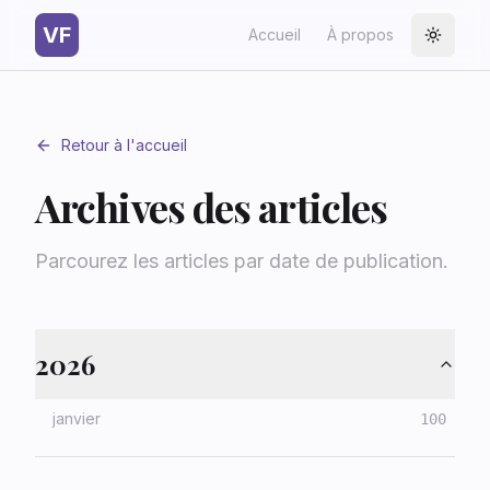
VF
Accueil
À propos
Toggle
Retour à l'accueil
Archives des articles
Parcourez les articles par date de publication.
2026
janvier
100