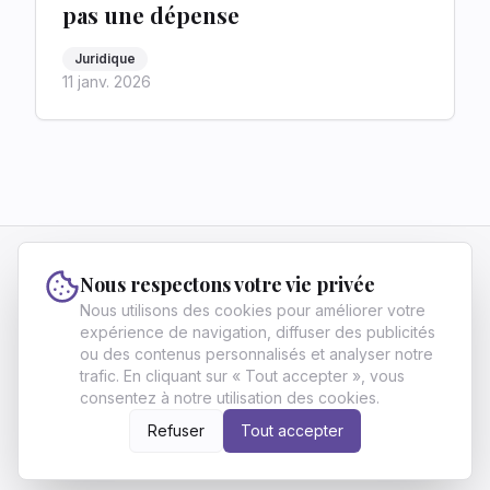
pas une dépense
Juridique
11 janv. 2026
Vivre Fier
Nous respectons votre vie privée
Vivre Fier aide les francophones ambitieux à
Nous utilisons des cookies pour améliorer votre
atteindre l'excellence et l'indépendance grâce à
expérience de navigation, diffuser des publicités
ou des contenus personnalisés et analyser notre
des stratégies en finance, carrière et
trafic. En cliquant sur « Tout accepter », vous
développement personnel.
consentez à notre utilisation des cookies.
À propos
Archives
Contact
Politique de confidentialité
Conditions d'utilisation
Écrire pour nous
Refuser
Tout accepter
©
2026
Vivre Fier
. All Rights Reserved.