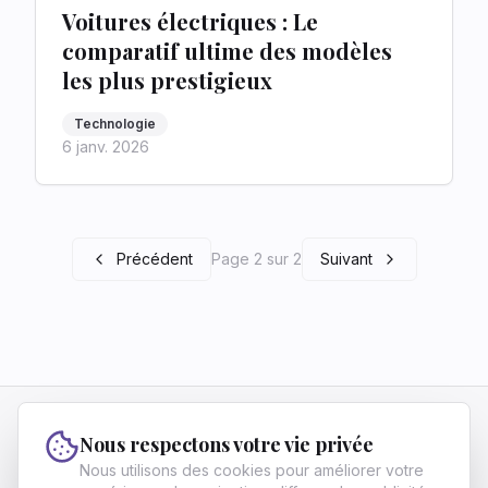
Voitures électriques : Le
comparatif ultime des modèles
les plus prestigieux
Technologie
6 janv. 2026
Précédent
Page 2 sur 2
Suivant
Vivre Fier
Nous respectons votre vie privée
Vivre Fier aide les francophones ambitieux à
Nous utilisons des cookies pour améliorer votre